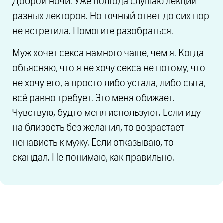
Доброй ночи. Уже полгода слушаю лекции
разных лекторов. Но точный ответ до сих пор
не встретила. Помогите разобраться.
Муж хочет секса намного чаще, чем я. Когда
объясняю, что я не хочу секса не потому, что
не хочу его, а просто либо устала, либо сыта,
всё равно требует. Это меня обижает.
Чувствую, будто меня используют. Если иду
на близость без желания, то возрастает
ненависть к мужу. Если отказываю, то
скандал. Не понимаю, как правильно.