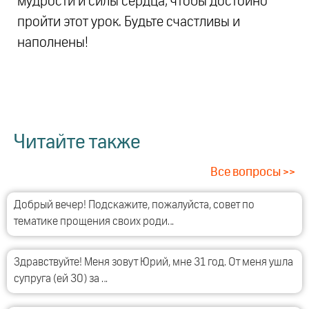
мудрости и силы сердца, чтобы достойно
пройти этот урок. Будьте счастливы и
наполнены!
Читайте также
Все вопросы >>
Добрый вечер! Подскажите, пожалуйста, совет по
тематике прощения своих роди…
Здравствуйте! Меня зовут Юрий, мне 31 год. От меня ушла
супруга (ей 30) за …