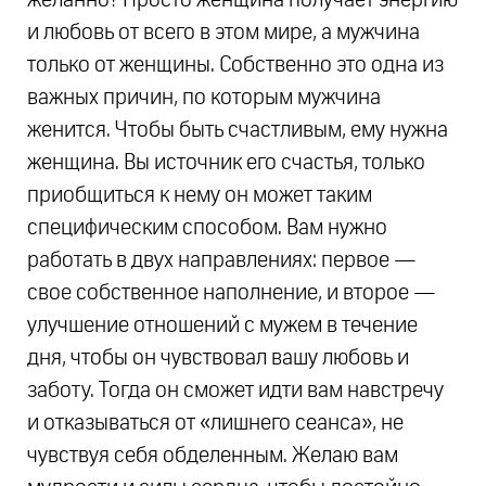
и любовь от всего в этом мире, а мужчина
только от женщины. Собственно это одна из
важных причин, по которым мужчина
женится. Чтобы быть счастливым, ему нужна
женщина. Вы источник его счастья, только
приобщиться к нему он может таким
специфическим способом. Вам нужно
работать в двух направлениях: первое —
свое собственное наполнение, и второе —
улучшение отношений с мужем в течение
дня, чтобы он чувствовал вашу любовь и
заботу. Тогда он сможет идти вам навстречу
и отказываться от «лишнего сеанса», не
чувствуя себя обделенным. Желаю вам