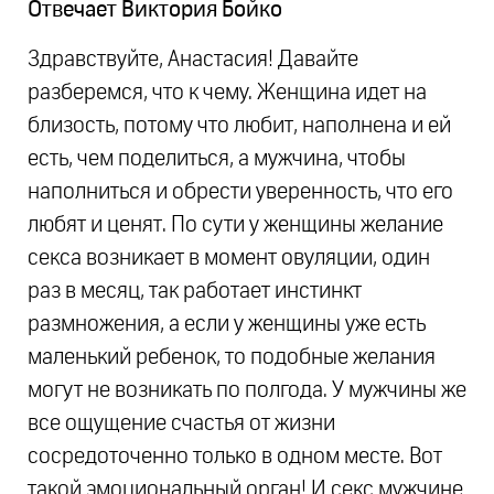
Отвечает
Виктория Бойко
Здравствуйте, Анастасия! Давайте
разберемся, что к чему. Женщина идет на
близость, потому что любит, наполнена и ей
есть, чем поделиться, а мужчина, чтобы
наполниться и обрести уверенность, что его
любят и ценят. По сути у женщины желание
секса возникает в момент овуляции, один
раз в месяц, так работает инстинкт
размножения, а если у женщины уже есть
маленький ребенок, то подобные желания
могут не возникать по полгода. У мужчины же
все ощущение счастья от жизни
сосредоточенно только в одном месте. Вот
такой эмоциональный орган! И секс мужчине