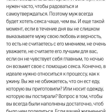
нужен часто, чтобы радоваться и
самоутверждаться. Поэтому муж всегда
будет хотеть секса чаще, чем вы. И еще такой
момент, если в течение дня вы не слишком
выказываете мужу свою любовь и верность,
то есть не считаетесь с его мнением, не очень
уважаете, не считаете его лучшим для вас,
если он не чувствует себя главным, то ночью
он возьмет свое с помощью секса. Конечно, в
идеале нужно относиться к процессу, как к
ужину. Вы же не обижаетесь, что он ест еду,
которую вы приготовили? Или носит одежду,
которую вы постирали? Вопрос в том, чтобы
вы всегда были наполнены достаточно, чтоб
было чем поделиться. Если вашей жизненной