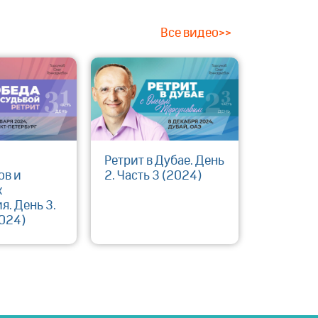
Все видео>>
Ретрит в Дубае. День
ов и
2. Часть 3 (2024)
х
я. День 3.
2024)