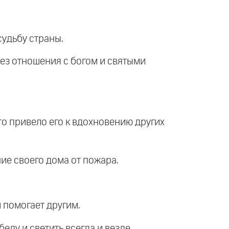
судьбу страны.
рез отношения с богом и святыми
 это привело его к вдохновению других
ние своего дома от пожара.
и помогает другим.
беду и светить всегда и везде.