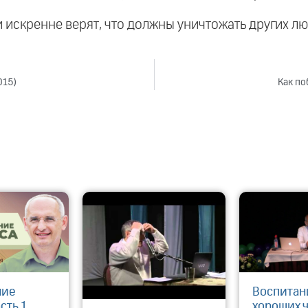
ди искренне верят, что должны уничтожать других лю
015)
Как по
ние
Воспитан
сть 1
хороших 