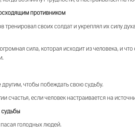
восходящим противником
ров тренировал своих солдат и укреплял их силу дух
о огромная сила, которая исходит из человека, и чт
и.
е другим, чтобы побеждать свою судьбу.
и счастья, если человек настраивается на источни
 судьбы
спасая голодных людей.