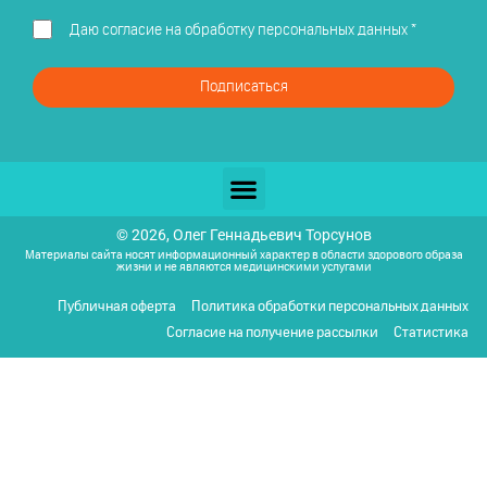
Даю
согласие на обработку персональных данных
*
Подписаться
© 2026, Олег Геннадьевич Торсунов
Материалы сайта носят информационный характер в области здорового образа
жизни и не являются медицинскими услугами
Публичная оферта
Политика обработки персональных данных
Согласие на получение рассылки
Статистика