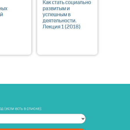
Как стать социально
ных
развитым и
ий
успешным в
деятельности.
Лекция 1 (2018)
д (если есть в списке):