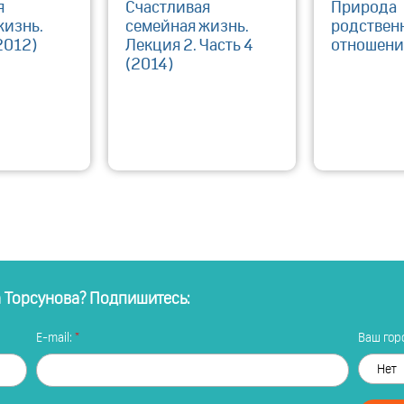
я
Счастливая
Природа
жизнь.
семейная жизнь.
родствен
2012)
Лекция 2. Часть 4
отношен
(2014)
а Торсунова? Подпишитесь:
E-mail:
Ваш горо