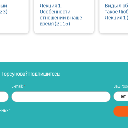
ный
Лекция 1.
Виды люб
23)
Особенности
такое Лю
отношений в наше
Лекция 1 
время (2015)
а Торсунова? Подпишитесь:
E-mail:
Ваш горо
анных
*