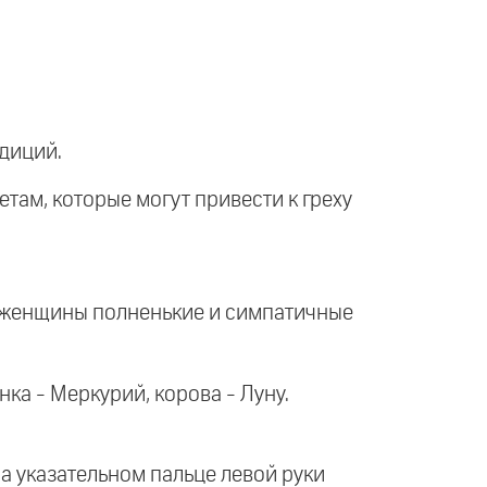
адиций.
етам, которые могут привести к греху
, женщины полненькие и симпатичные
нка - Меркурий, корова - Луну.
на указательном пальце левой руки