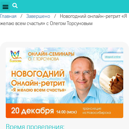
ПРОЕКТЫ ОЛЕГА ТОРСУНОВА
ДРУЖЕСТВЕННЫЕ ПРОЕКТЫ
ПОДДЕРЖАТЬ ПРОЕКТ
Главная
/
Завершено
/
Новогодний онлайн-ретрит «Я
желаю всем счастья» с Олегом Торсуновым
Время проведения: