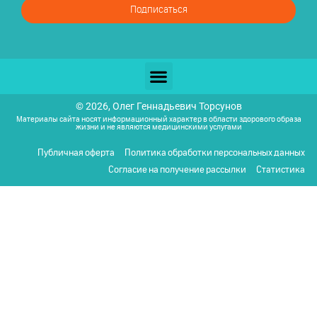
Подписаться
© 2026, Олег Геннадьевич Торсунов
Материалы сайта носят информационный характер в области здорового образа
жизни и не являются медицинскими услугами
Публичная оферта
Политика обработки персональных данных
Согласие на получение рассылки
Статистика