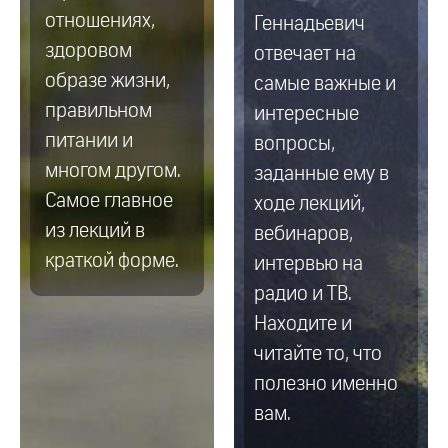
отношениях,
Геннадьевич
здоровом
отвечает на
образе жизни,
самые важные и
правильном
интересные
питании и
вопросы,
многом другом.
заданные ему в
Самое главное
ходе лекций,
из лекций в
вебинаров,
краткой форме.
интервью на
радио и ТВ.
Находите и
читайте то, что
полезно именно
вам.