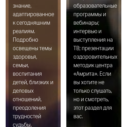
знание,
образовательные
адаптированное
программы и
к сегодняшним
вебинары;
реалиям.
интервью и
Подробно
выступления на
освещены темы
ТВ; презентации
здоровья,
оздоровительных
семьи,
методик центра
воспитания
«Амрита». Если
детей, близких и
вы хотите не
деловых
только слушать,
отношений,
но и смотреть,
преодоления
этот раздел для
трудностей
вас.
судьбы,