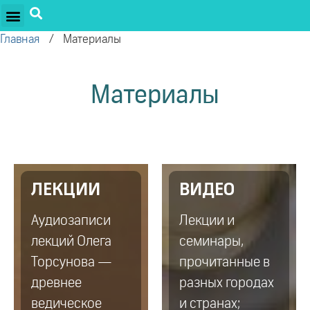
ПРОЕКТЫ ОЛЕГА ТОРСУНОВА
ДРУЖЕСТВЕННЫЕ ПРОЕКТЫ
ПОДДЕРЖАТЬ ПРОЕКТ
Главная
/
Материалы
Материалы
ЛЕКЦИИ
ВИДЕО
Аудиозаписи
Лекции и
лекций Олега
семинары,
Торсунова —
прочитанные в
древнее
разных городах
ведическое
и странах;