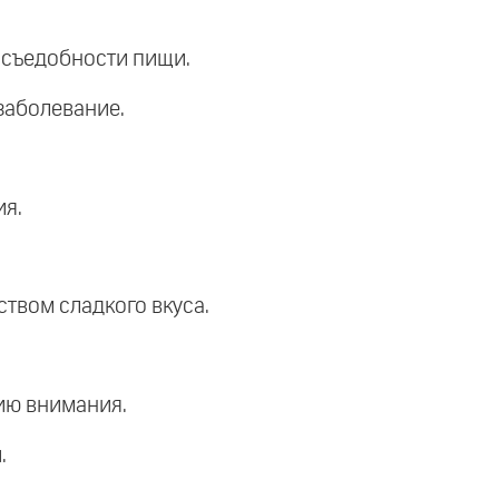
 съедобности пищи.
заболевание.
ия.
ством сладкого вкуса.
цию внимания.
.