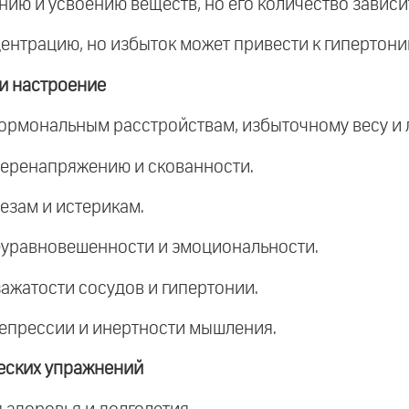
ию и усвоению веществ, но его количество зависит
центрацию, но избыток может привести к гипертони
 и настроение
 гормональным расстройствам, избыточному весу и 
 перенапряжению и скованности.
лезам и истерикам.
неуравновешенности и эмоциональности.
зажатости сосудов и гипертонии.
 депрессии и инертности мышления.
еских упражнений