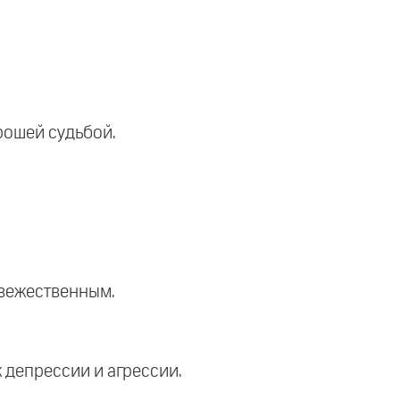
рошей судьбой.
евежественным.
к депрессии и агрессии.