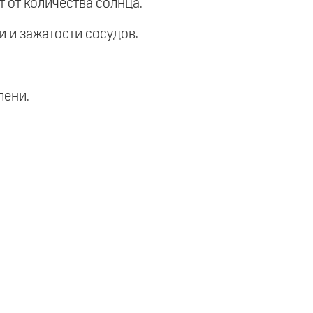
 от количества солнца.
и и зажатости сосудов.
лени.