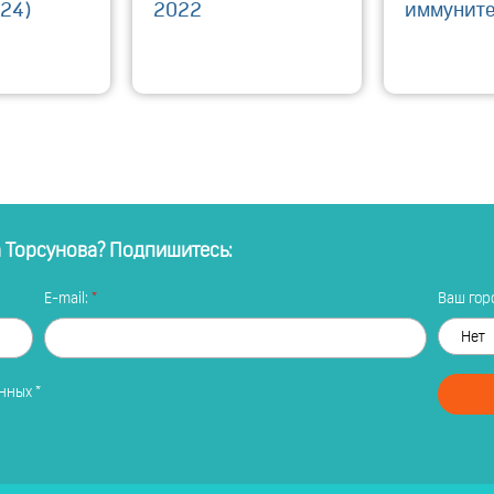
024)
2022
иммуните
а Торсунова? Подпишитесь:
E-mail:
Ваш горо
анных
*