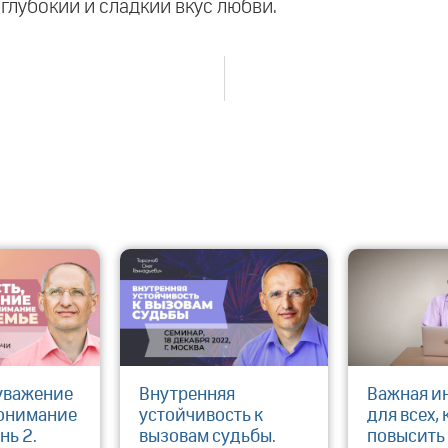
глубокий и сладкий вкус любви.
 уважение
Внутренняя
Важная и
онимание
устойчивость к
для всех, 
нь 2.
вызовам судьбы.
повысить