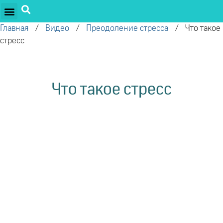
ПРОЕКТЫ ОЛЕГА ТОРСУНОВА
ДРУЖЕСТВЕННЫЕ ПРОЕКТЫ
ПОДДЕРЖАТЬ ПРОЕКТ
Главная
/
Видео
/
Преодоление стресса
/
Что такое
стресс
Что такое стресс