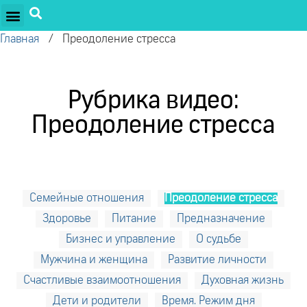
ПРОЕКТЫ ОЛЕГА ТОРСУНОВА
ДРУЖЕСТВЕННЫЕ ПРОЕКТЫ
ПОДДЕРЖАТЬ ПРОЕКТ
Главная
/
Преодоление стресса
Рубрика видео:
Преодоление стресса
Семейные отношения
Преодоление стресса
Здоровье
Питание
Предназначение
Бизнес и управление
О судьбе
Мужчина и женщина
Развитие личности
Счастливые взаимоотношения
Духовная жизнь
Дети и родители
Время. Режим дня