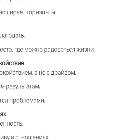
расширяет горизонты.
лагодать.
еста, где можно радоваться жизни.
койствие
окойствием, а не с драйвом.
м результатам.
тся проблемами.
ях
венность.
иву в отношениях.