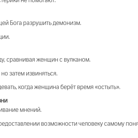
стерики не помогают.
щей Бога разрушить демонизм.
ции.
у, сравнивая женщин с вулканом.
 но затем извиняться.
евать, когда женщина берёт время «остыть».
зни
аивание мнений.
предоставлении возможности человеку самому поня