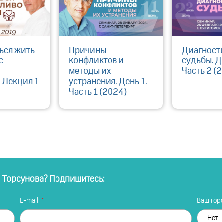
ься жить
Причины
Диагност
с
конфликтов и
судьбы. Д
методы их
Часть 2 (
 Лекция 1
устранения. День 1.
Часть 1 (2024)
а Торсунова? Подпишитесь:
E-mail:
Ваш горо