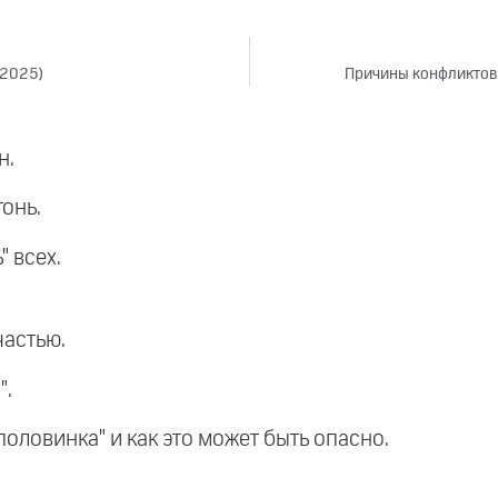
(2025)
Причины конфликтов и
н.
гонь.
" всех.
частью.
".
 половинка" и как это может быть опасно.