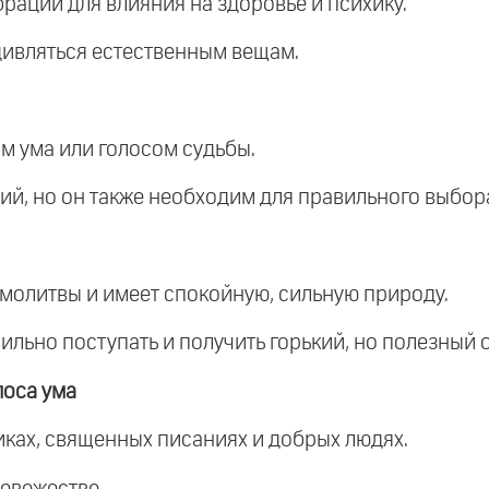
брации для влияния на здоровье и психику.
 удивляться естественным вещам.
ом ума или голосом судьбы.
ний, но он также необходим для правильного выбор
е молитвы и имеет спокойную, сильную природу.
вильно поступать и получить горький, но полезный 
лоса ума
никах, священных писаниях и добрых людях.
невежестве.