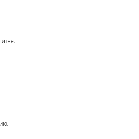
литве.
ию.