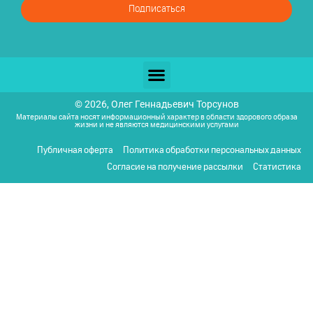
Подписаться
© 2026, Олег Геннадьевич Торсунов
Материалы сайта носят информационный характер в области здорового образа
жизни и не являются медицинскими услугами
Публичная оферта
Политика обработки персональных данных
Согласие на получение рассылки
Статистика