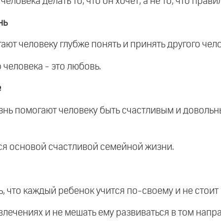
человека делать то, что он хочет, а не то, что прави
нь
ют человеку глубже понять и принять другого чело
 человека - это любовь.
е
изнь помогают человеку быть счастливым и доволь
ся основой счастливой семейной жизни.
, что каждый ребенок учится по-своему и не стоит
влечениях и не мешать ему развиваться в том напр