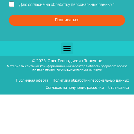
Даю
согласие на обработку персональных данных
*
Подписаться
© 2026, Олег Геннадьевич Торсунов
Материалы сайта носят информационный характер в области здорового образа
жизни и не являются медицинскими услугами
Публичная оферта
Политика обработки персональных данных
Согласие на получение рассылки
Статистика