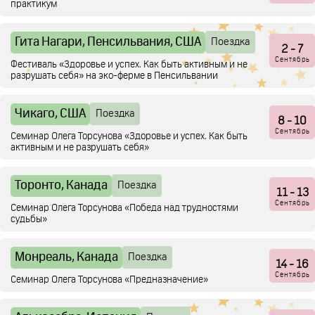
практикум
Гита Нагари, Пенсильвания, США
Поездка
2
- 7
Сентябрь
Фестиваль «Здоровье и успех. Как быть активным и не
разрушать себя» на эко-ферме в Пенсильвании
Чикаго, США
Поездка
8
- 10
Сентябрь
Семинар Олега Торсунова «Здоровье и успех. Как быть
активным и не разрушать себя»
Торонто, Канада
Поездка
11
- 13
Сентябрь
Семинар Олега Торсунова «Победа над трудностями
судьбы»
Монреаль, Канада
Поездка
14
- 16
Сентябрь
Семинар Олега Торсунова «Предназначение»