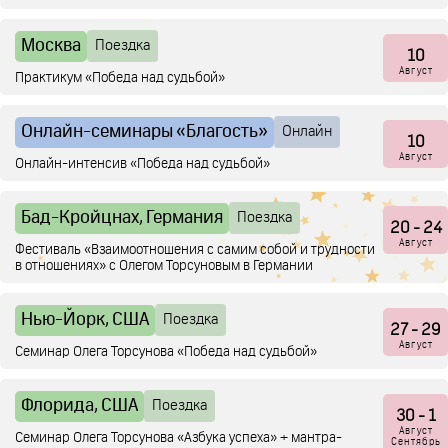
Москва
Поездка
10
Август
Практикум «Победа над судьбой»
Онлайн-семинары «Благость»
Онлайн
10
Август
Онлайн-интенсив «Победа над судьбой»
Бад-Кройцнах, Германия
Поездка
20
- 24
Август
Фестиваль «Взаимоотношения с самим собой и трудности
в отношениях» с Олегом Торсуновым в Германии
Нью-Йорк, США
Поездка
27
- 29
Август
Семинар Олега Торсунова «Победа над судьбой»
Флорида, США
Поездка
30
- 1
Август
Семинар Олега Торсунова «Азбука успеха» + мантра-
Сентябрь