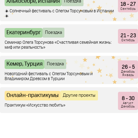
Алькосебре, Испания
Поездка
18
- 27
Сентябрь
☀️ Солнечный фестиваль с Олегом Торсуновым в Испании
☀️
Екатеринбург
Поездка
21
- 23
Октябрь
Семинар Олега Торсунова «Счастливая семейная жизнь:
миф или реальность»
Кемер, Турция
Поездка
26
- 5
Декабрь
Новогодний фестиваль с Олегом Торсуновым и
Январь
Владимиром Древсом в Турции
Онлайн-практикумы
Другие проекты
8
- 30
Август
Практикум «Искусство любить»
Декабрь