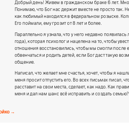
Добрый день! Живем в гражданском браке 6 лет. Мног
Понимаю, что Бог нас держит вместе не просто так. 
как любимый находился в федеральном розыске. Коль
Его поймали, ему грозит от 8 лет и более.
Параллельно я узнала, что у него недавно появилась л
года), которая психолог и нацелена на то, чтобы увест
отношения восстановились, чтобы мы смогли после е
обвенчаться и родить детей, если Бог даст такую в
общение.
Написал, что желает мне счастья, хочет, чтобы я наш
меня просит отпустить его. Во всех письмах писал, чт
расставит на свои места, сделает, как надо. Как прав
меня и дал нам шанс всё исправить и создать семью?
ойко
→