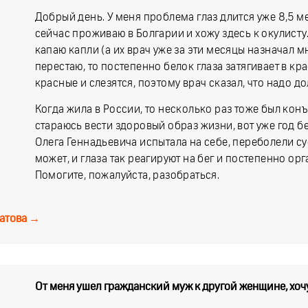
Добрый день. У меня проблема глаз длится уже 8,5 м
сейчас проживаю в Болгарии и хожу здесь к окулисту
капаю капли (а их врач уже за эти месяцы назначал мн
перестаю, то постепенно белок глаза затягивает в кр
красные и слезятся, поэтому врач сказал, что надо до
Когда жила в России, то несколько раз тоже был конъ
стараюсь вести здоровый образ жизни, вот уже год бе
Олега Геннадьевича испытала на себе, переболели суст
может, и глаза так реагируют на бег и постепенно ор
Помогите, пожалуйста, разобраться.
атова
→
От меня ушел гражданский муж к другой женщине, хочу