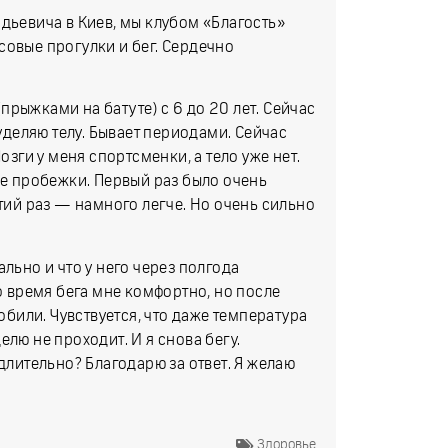
дьевича в Киев, мы клубом «Благость»
совые прогулки и бег. Сердечно
рыжками на батуте) с 6 до 20 лет. Сейчас
 уделяю телу. Бывает периодами. Сейчас
озги у меня спортсменки, а тело уже нет.
ые пробежки. Первый раз было очень
етий раз — намного легче. Но очень сильно
льно и что у него через полгода
о время бега мне комфортно, но после
побили. Чувствуется, что даже температура
лю не проходит. И я снова бегу.
длительно? Благодарю за ответ. Я желаю
Здоровье