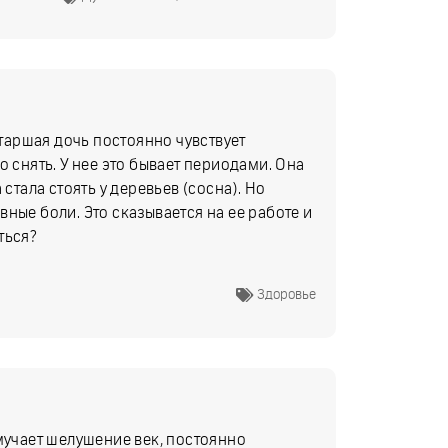
старшая дочь постоянно чувствует
о снять. У нее это бывает периодами. Она
стала стоять у деревьев (сосна). Но
ные боли. Это сказывается на ее работе и
ться?
Здоровье
мучает шелушение век, постоянно