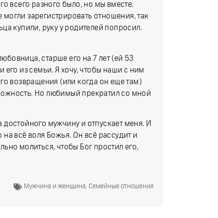
о всего разного было, но мы вместе.
Не могли зарегистрировать отношения, так
ца купили, руку у родителей попросил.
юбовница, старше его на 7 лет (ей 53
и его из семьи. Я хочу, чтобы наши с ним
го возвращения (или когда он еще там)
озможность. Но любимый прекратил со мной
ла достойного мужчину и отпускает меня. И
о на всё воля Божья. Он всё рассудит и
ильно молиться, чтобы Бог простил его,
Мужчина и женщина
,
Семейные отношения