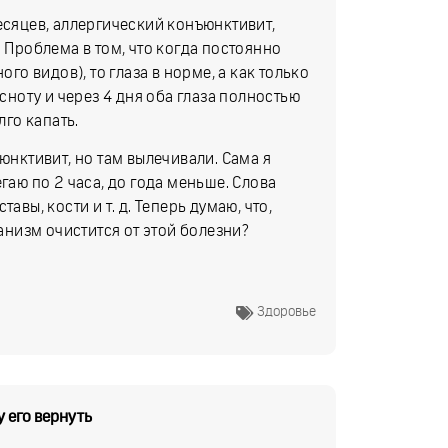
есяцев, аллергический конъюнктивит,
. Проблема в том, что когда постоянно
ого видов), то глаза в норме, а как только
асноту и через 4 дня оба глаза полностью
лго капать.
юнктивит, но там вылечивали. Сама я
гаю по 2 часа, до года меньше. Слова
авы, кости и т. д. Теперь думаю, что,
ганизм очистится от этой болезни?
Здоровье
 его вернуть