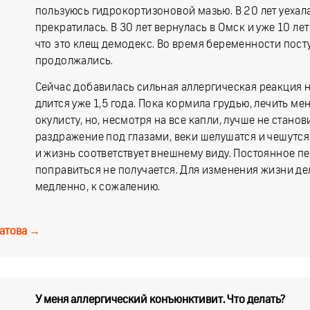
пользуюсь гидрокортизоновой мазью. В 20 лет уехала
прекратилась. В 30 лет вернулась в Омск и уже 10 лет
что это клещ демодекс. Во время беременности пост
продолжались.
Сейчас добавилась сильная аллергическая реакция н
длится уже 1,5 года. Пока кормила грудью, лечить ме
окулисту, но, несмотря на все капли, лучше не станов
раздражение под глазами, веки шелушатся и чешутся.
и жизнь соответствует внешнему виду. Постоянное пе
поправиться не получается. Для изменения жизни де
медленно, к сожалению.
атова
→
У меня аллергический конъюнктивит. Что делать?