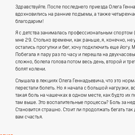
Здравствуйте. После последнего приезда Олега Генна
вдохновились на ранние подъемы, а также четырехча
благодарим!
Я с детства занималась профессиональным спортом (п
мне 29. Столько времени, как раньше, я, конечно, не
остались прогулки и бег, хочу подключить еще йогу. М
Побегала я пару раз по часу и перешла на двухчасов
сложно, болела голова потом весь день, второй и тр
болят колени.
Слышала в лекциях Олега Геннадьевича, что это норма
перестали болеть. Но я начала с большой нагрузки, в
такая боль на чашечках в одном месте, как будто их 
там выше. Это воспалительные процессы? Боль за неде
Становится страшно. Стоит ли продолжать бегать так 
вам счастья.