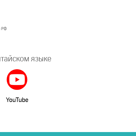
и РФ
итайском языке
YouTube