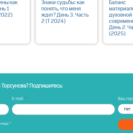
ины как
Знаки судьбы: как
Баланс
нь 1
понять, что меня
материал
2022)
ждет? День 3. Часть
духовной
2 (Т 2024)
современ
День 2. Ча
(2025)
а Торсунова? Подпишитесь:
E-mail:
Ваш горо
анных
*