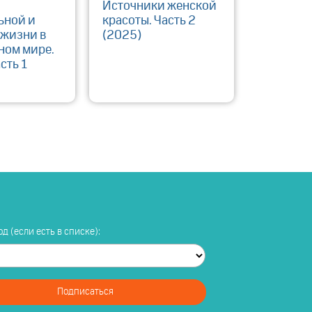
Источники женской
ьной и
красоты. Часть 2
 жизни в
(2025)
ном мире.
сть 1
д (если есть в списке):
Подписаться