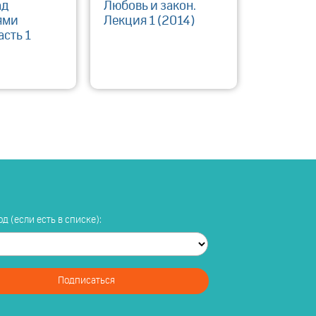
ад
Любовь и закон.
ями
Лекция 1 (2014)
асть 1
д (если есть в списке):
Подписаться