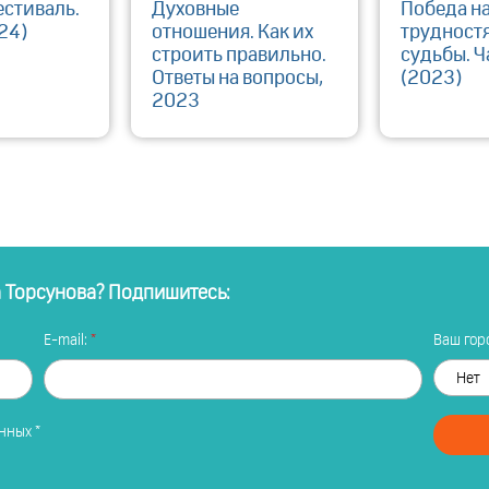
естиваль.
Духовные
Победа н
24)
отношения. Как их
трудност
строить правильно.
судьбы. Ч
Ответы на вопросы,
(2023)
2023
а Торсунова? Подпишитесь:
E-mail:
Ваш горо
анных
*