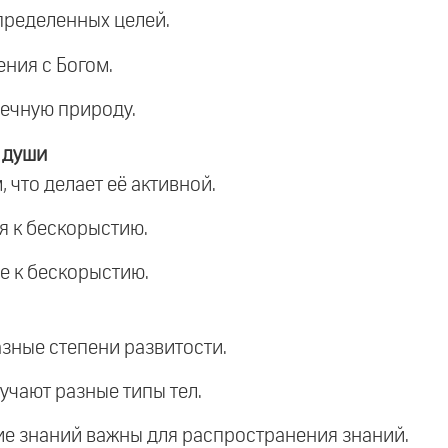
пределенных целей.
ения с Богом.
вечную природу.
 души
 что делает её активной.
я к бескорыстию.
е к бескорыстию.
зные степени развитости.
лучают разные типы тел.
ие знаний важны для распространения знаний.