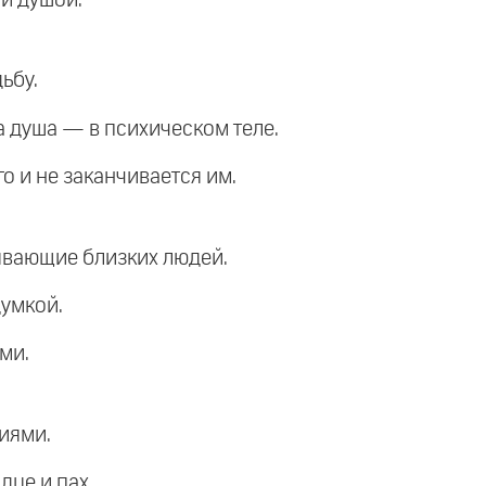
ьбу.
 а душа — в психическом теле.
о и не заканчивается им.
зывающие близких людей.
думкой.
ми.
виями.
дце и пах.