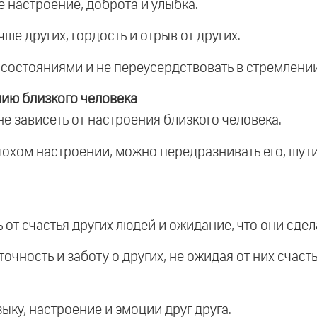
е настроение, доброта и улыбка.
чше других, гордость и отрыв от других.
 состояниями и не переусердствовать в стремлении
нию близкого человека
не зависеть от настроения близкого человека.
лохом настроении, можно передразнивать его, шути
 от счастья других людей и ожидание, что они сде
чность и заботу о других, не ожидая от них счасть
ку, настроение и эмоции друг друга.