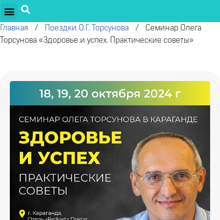
ПРОЕКТЫ ОЛЕГА ТОРСУНОВА
ДРУЖЕСТВЕННЫЕ ПРОЕКТЫ
ПОДДЕРЖАТЬ ПРОЕКТ
Главная
/
Поездки О.Г. Торсунова
/
Семинар Олега
Торсунова «Здоровье и успех. Практические советы»