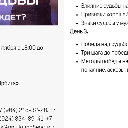
Влияние судьбы на
Признаки хорошей
Знаки судьбы у м
День 3.
Победа над судьбо
ктября с 18:00 до
Три шага до побед
Методы победы над
покаяние, аскезы,
Орбита».
7 (964) 218-32-26. +7
 (924) 834-89-41. +7
ts`App. Подробности и