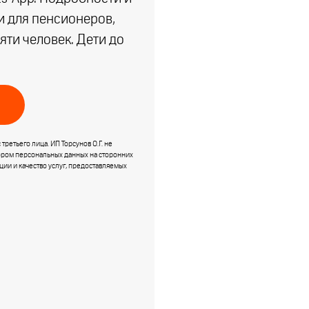
ки для пенсионеров,
яти человек. Дети до
ретьего лица. ИП Торсунов О.Г. не
тором персональных данных на сторонних
ции и качество услуг, предоставляемых