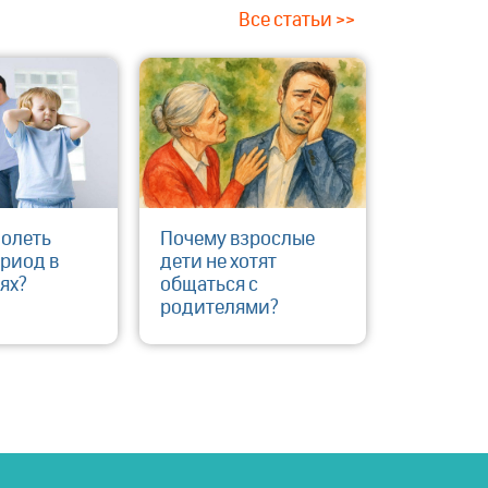
Все статьи >>
долеть
​Почему взрослые
риод в
дети не хотят
ях?
общаться с
родителями?