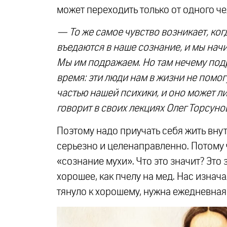
может переходить только от одного че
— То же самое чувство возникает, ко
въедаются в наше сознание, и мы начин
Мы им подражаем. Но там нечему подр
время: эти люди нам в жизни не помо
частью нашей психики, и оно может ли
говорит в своих лекциях Олег Торсуно
Поэтому надо приучать себя жить вну
серьезно и целенаправленно. Потому 
«сознание мухи». Что это значит? Это з
хорошее, как пчелу на мед. Нас изнача
тянуло к хорошему, нужна ежедневная