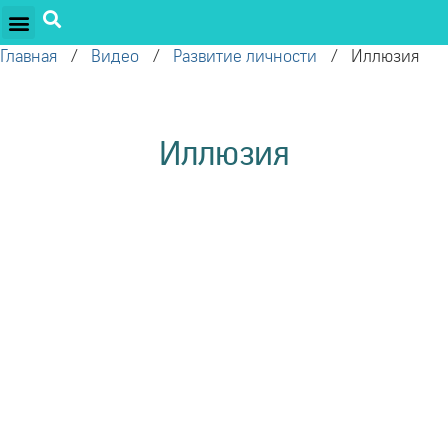
ПРОЕКТЫ ОЛЕГА ТОРСУНОВА
ДРУЖЕСТВЕННЫЕ ПРОЕКТЫ
ПОДДЕРЖАТЬ ПРОЕКТ
Главная
/
Видео
/
Развитие личности
/
Иллюзия
Иллюзия