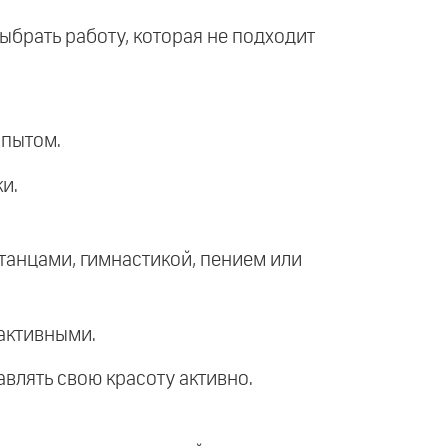
ыбрать работу, которая не подходит
опытом.
и.
танцами, гимнастикой, пением или
активными.
авлять свою красоту активно.