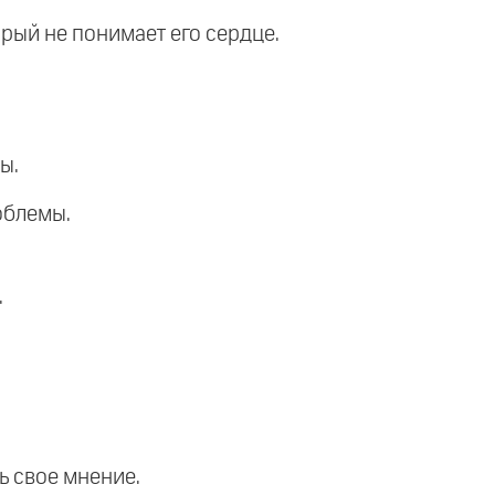
орый не понимает его сердце.
ы.
облемы.
.
ь свое мнение.