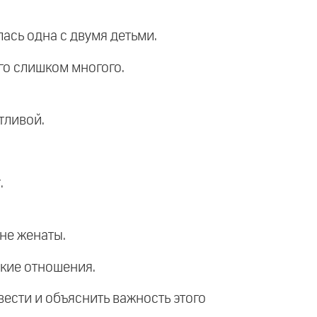
лась одна с двумя детьми.
его слишком многого.
тливой.
.
 не женаты.
пкие отношения.
ивести и объяснить важность этого