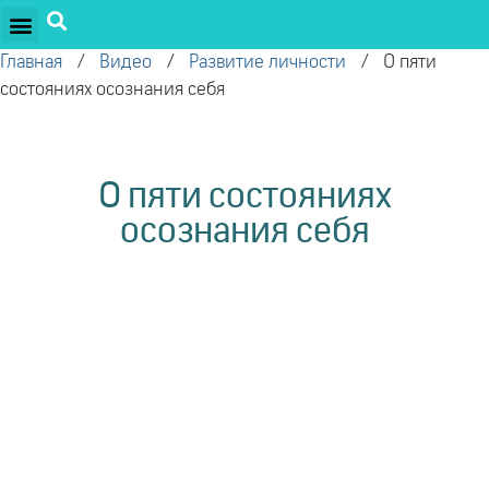
ПРОЕКТЫ ОЛЕГА ТОРСУНОВА
ДРУЖЕСТВЕННЫЕ ПРОЕКТЫ
ПОДДЕРЖАТЬ ПРОЕКТ
Главная
/
Видео
/
Развитие личности
/
О пяти
состояниях осознания себя
О пяти состояниях
осознания себя