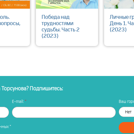
оль.
Победа над
Личные г
вопросы,
трудностями
День 1. Ча
судьбы. Часть 2
(2023)
(2023)
а Торсунова? Подпишитесь:
E-mail:
Ваш горо
анных
*