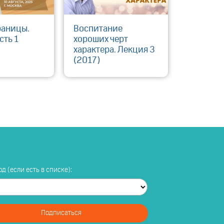
раницы.
Воспитание
сть 1
хороших черт
характера. Лекция 3
(2017)
д (если есть в списке):
Подписаться