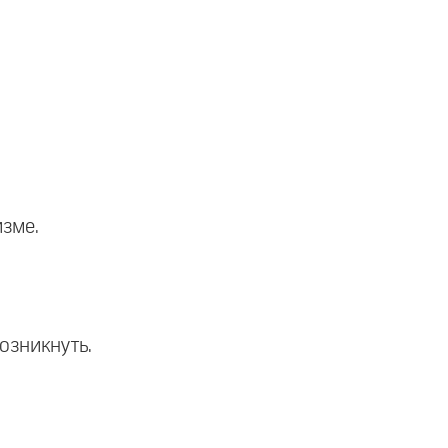
изме.
озникнуть.