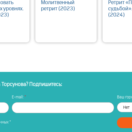
зовать
Молитвенный
Ретрит «
х уровнях.
ретрит (2023)
судьбой».
023)
(2024)
а Торсунова? Подпишитесь:
E-mail:
Ваш горо
анных
*