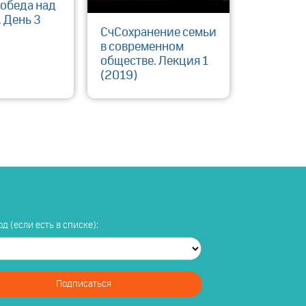
Победа над
 День 3
СчСохранение семьи
в современном
обществе. Лекция 1
(2019)
д (если есть в списке):
Подписаться