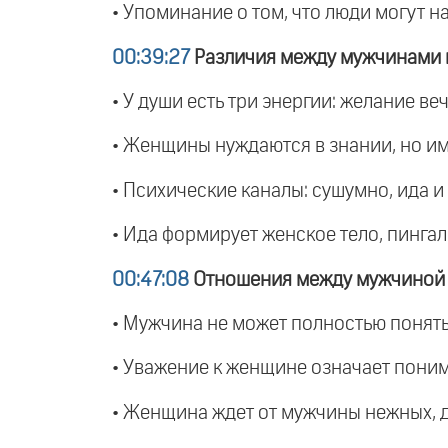
• Упоминание о том, что люди могут н
00:39:27
Различия между мужчинами
• У души есть три энергии: желание в
• Женщины нуждаются в знании, но им
• Психические каналы: сушумно, ида и
• Ида формирует женское тело, пингал
00:47:08
Отношения между мужчиной
• Мужчина не может полностью понять
• Уважение к женщине означает поним
• Женщина ждет от мужчины нежных, 