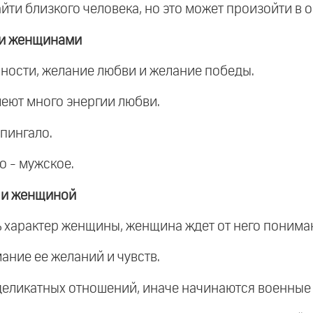
айти близкого человека, но это может произойти в
 и женщинами
ечности, желание любви и желание победы.
еют много энергии любви.
 пингало.
о - мужское.
 и женщиной
 характер женщины, женщина ждет от него понима
ание ее желаний и чувств.
деликатных отношений, иначе начинаются военные 