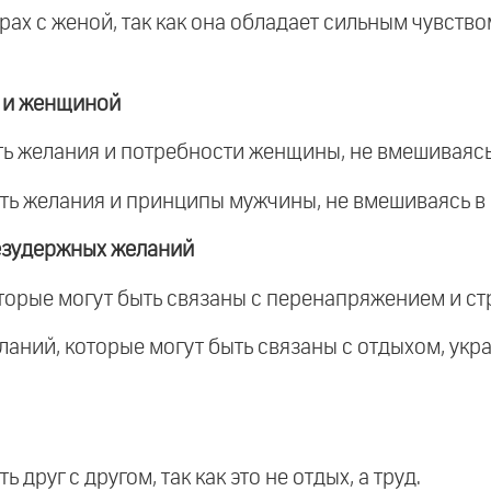
рах с женой, так как она обладает сильным чувств
 и женщиной
ь желания и потребности женщины, не вмешиваясь 
ь желания и принципы мужчины, не вмешиваясь в 
езудержных желаний
оторые могут быть связаны с перенапряжением и ст
еланий, которые могут быть связаны с отдыхом, у
друг с другом, так как это не отдых, а труд.