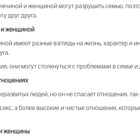
жчиной и женщиной могут разрушить семью, поэт
ту друг друга.
 и женщиной
ой имеют разные взгляды на жизнь, характер и ин
уга.
ия, они могут столкнуться с проблемами в семье и
отношениях
еразвитых людей, но он не спасает отношения, так 
е секс, а более высокие и чистые отношения, котор
и женщины