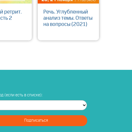
й ретрит.
Речь. Углубленный
асть 2
анализ темы. Ответы
на вопросы (2021)
д (если есть в списке):
Подписаться