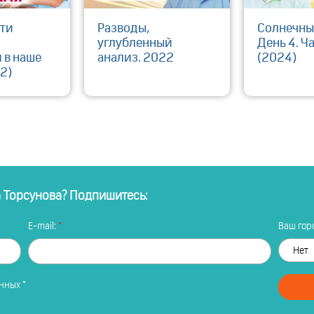
ти
Разводы,
Солнечны
углубленный
День 4. Ч
 в наше
анализ. 2022
(2024)
2)
а Торсунова? Подпишитесь:
E-mail:
Ваш горо
анных
*