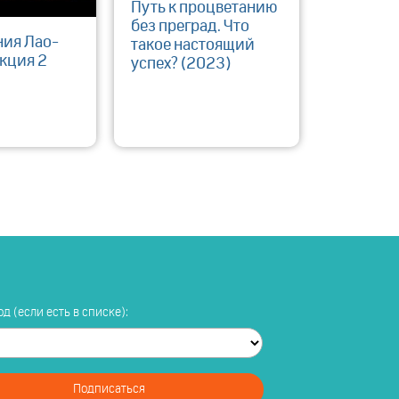
Путь к процветанию
без преград. Что
ния Лао-
такое настоящий
кция 2
успех? (2023)
д (если есть в списке):
Подписаться