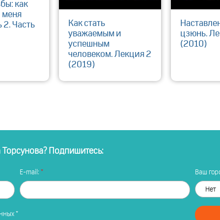
бы: как
о меня
Как стать
Наставле
 2. Часть
уважаемым и
цзюнь. Ле
успешным
(2010)
человеком. Лекция 2
(2019)
а Торсунова? Подпишитесь:
E-mail:
Ваш горо
анных
*