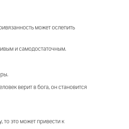
 привязанность может ослепить
асивым и самодостаточным.
еры.
еловек верит в бога, он становится
у, то это может привести к