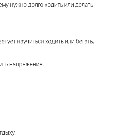
 ему нужно долго ходить или делать
тует научиться ходить или бегать,
шить напряжение.
тдыху.