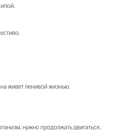
силой.
честиво.
 она живет ленивой жизнью.
рганизм, нужно продолжать двигаться.