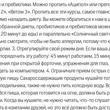
и и пребиотики. Можно пропить «Аципол» или преп
 2», «Ветом 3». Пропить все эти курсы, самое главн
мо наладить диету. Вы можете обратиться к нам в 
обранной диеты, пробиотиков и пребиотиков можно
 20 минут до еды) и параллельно «Солнечный свет»
ьно смотрите, чтобы не было аллергии, потому что
ргии. 3. Отрегулируйте свой режим дня. Если ваша 
порядочить эту работу: 45 минут работаем, 15 мин
ия при открытой форточке, упражнения для глаз, 
еть за компьютером. 4. Ограничьте прием острых 
ную пищу. Сахаросодержащие продукты кушайте толь
лодильника, также не нужно пить холодную воду. 
Вся пища, которая готовится на огне, должна быть 
 Когда вы кушаете, не нужно читать, что-то слушат
ь в компании друзей, но это всё должно быть дост