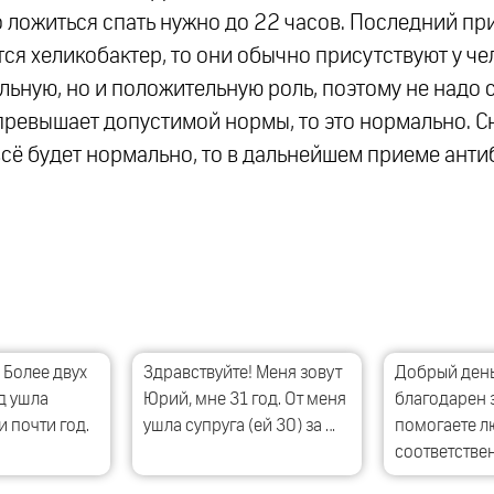
о ложиться спать нужно до 22 часов. Последний п
тся хеликобактер, то они обычно присутствуют у че
ельную, но и положительную роль, поэтому не надо 
 превышает допустимой нормы, то это нормально. 
сё будет нормально, то в дальнейшем приеме анти
 Более двух
Здравствуйте! Меня зовут
Добрый день
д ушла
Юрий, мне 31 год. От меня
благодарен з
 почти год.
ушла супруга (ей 30) за …
помогаете л
соответстве