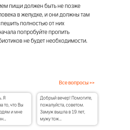
рием пищи должен быть не позже
ловека в желудке, и они должны там
спешить полностью от них
Сначала попробуйте пропить
биотиков не будет необходимости.
Все вопросы >>
. Я
Добрый вечер! Помогите,
а то, что Вы
пожалуйста, советом.
юдям и мне
Замуж вышла в 19 лет,
нн…
мужу тож…