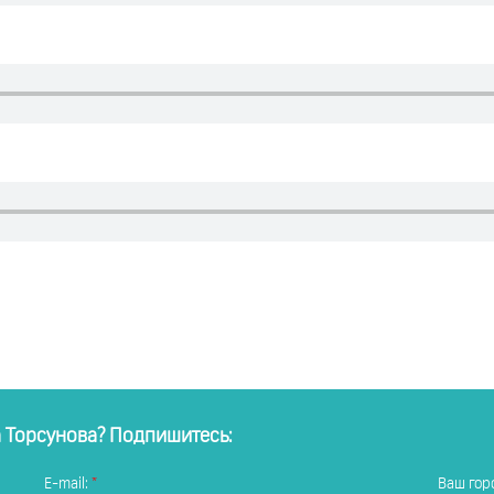
а Торсунова? Подпишитесь:
E-mail:
Ваш горо