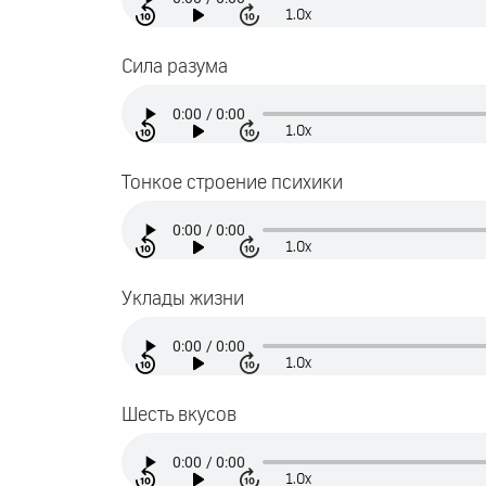
1.0x
Сила разума
1.0x
Тонкое строение психики
1.0x
Уклады жизни
1.0x
Шесть вкусов
1.0x