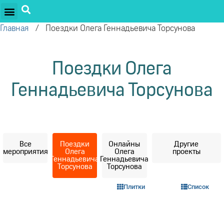
ПРОЕКТЫ ОЛЕГА ТОРСУНОВА
ДРУЖЕСТВЕННЫЕ ПРОЕКТЫ
ПОДДЕРЖАТЬ ПРОЕКТ
Главная
/
Поездки Олега Геннадьевича Торсунова
Поездки Олега
Геннадьевича Торсунова
Все
Поездки
Онлайны
Другие
мероприятия
Олега
Олега
проекты
Геннадьевича
Геннадьевича
Торсунова
Торсунова
Плитки
Список