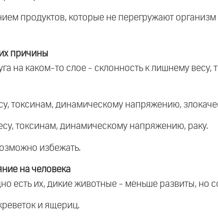
анием продуктов, которые не перегружают организм 
их причины
уга на каком-то слое - склонность к лишнему весу
весу, токсинам, динамическому напряжению, злокач
весу, токсинам, динамическому напряжению, раку.
евозможно избежать.
яние на человека
о есть их, дикие животные - меньше развиты, но с
креветок и ящериц.