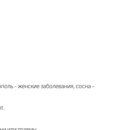
ополь - женские заболевания, сосна -
т.
зни или травмы.