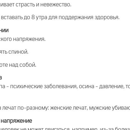
ливает страсть и невежество.
и вставать до 8 утра для поддержания здоровья.
ении
ского напряжения.
ять спиной.
оте над собой.
в
ипа - психические заболевания, осина - давление, т
 лечат по-разному: женские лечат, мужские убиваю
 напряжение
 человек не может двигаться, например, из-за боле