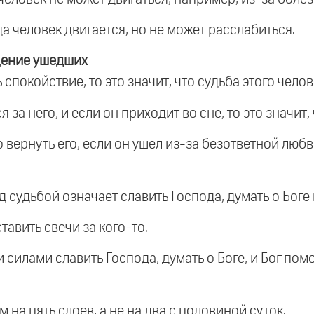
а человек двигается, но не может расслабиться.
щение ушедших
 спокойствие, то это значит, что судьба этого чело
 за него, и если он приходит во сне, то это значит,
 вернуть его, если он ушел из-за безответной любв
д судьбой означает славить Господа, думать о Боге 
тавить свечи за кого-то.
силами славить Господа, думать о Боге, и Бог помо
 на пять слоев, а не на два с половиной суток.