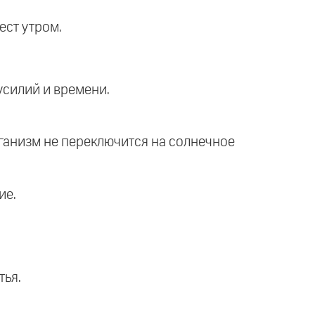
ест утром.
усилий и времени.
рганизм не переключится на солнечное
ие.
тья.