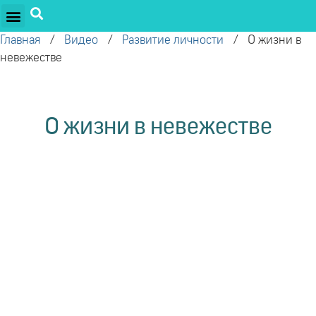
ПРОЕКТЫ ОЛЕГА ТОРСУНОВА
ДРУЖЕСТВЕННЫЕ ПРОЕКТЫ
ПОДДЕРЖАТЬ ПРОЕКТ
Главная
/
Видео
/
Развитие личности
/
О жизни в
невежестве
О жизни в невежестве