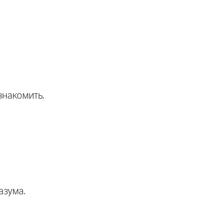
знакомить.
азума.