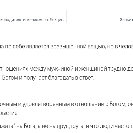
Важные черты характера для преподавателя, руководителя и менеджера. Лекция 3 (2018)
Знаки 
ама по себе является возвышенной вещью, но в чел
 отношениях между мужчиной и женщиной трудно дос
Богом и получает благодать в ответ.
точным и удовлетворенным в отношении с Богом, он
рыстие.
ажата" на Бога, а не на друг друга, и что люди част