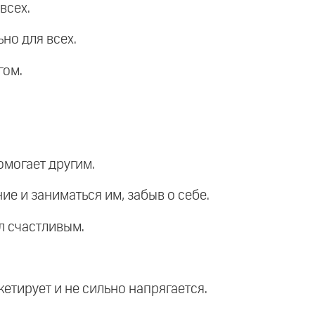
всех.
но для всех.
гом.
помогает другим.
ие и заниматься им, забыв о себе.
л счастливым.
кетирует и не сильно напрягается.