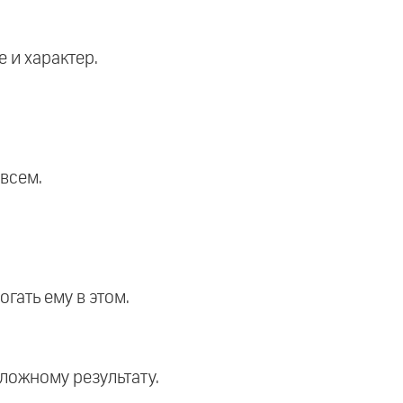
 и характер.
 всем.
гать ему в этом.
оложному результату.